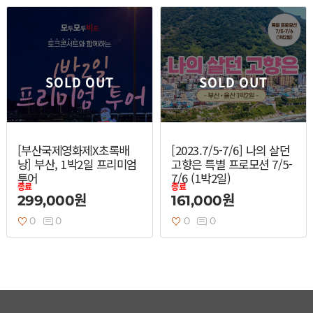
열기
열기
SOLD OUT
SOLD OUT
열기
[부산국제영화제X초록배
[2023.7/5-7/6] 나의 살던
낭] 부산, 1박2일 프리미엄
고향은 특별 프로모션 7/5-
투어
7/6 (1박2일)
종료
종료
299,000원
161,000원
0
0
0
0