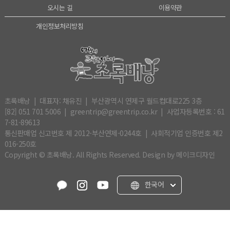
오시는 길
이용약관
개인정보처리방침
초록배낭 | 대표자: 채유진 | 부산광역시 연제구 월드컵대로225 3층
[82] 051 701 5006 | greentrip@greentrip.co.kr | 사업자등록번호 : 61
7-81-89613
통신판매업 신고번호 제 2012-부산연제-0244호 | 사회적기업 인증번호 제2
016-250호
Copyright © 초록배낭. All Rights Reserved.
Design by 메이크디자인
한국어