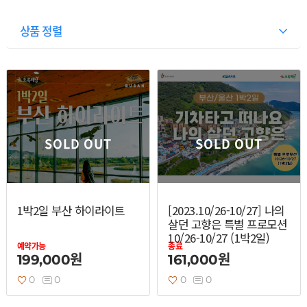
상품 정렬
SOLD OUT
SOLD OUT
열기
열기
1박2일 부산 하이라이트
[2023.10/26-10/27] 나의
살던 고향은 특별 프로모션
10/26-10/27 (1박2일)
열기
예약가능
종료
199,000원
161,000원
0
0
0
0
열기