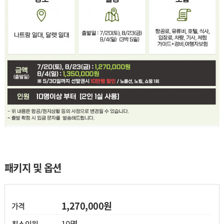
열기
열기
패키지 및 옵션
열기
1,270,000원
가격
열기
10명
최소인원