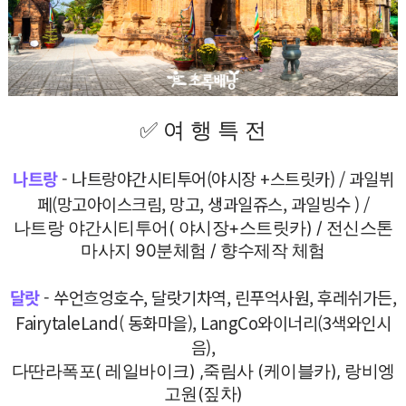
✅
여 행 특 전
나트랑
- 나트랑야간시티투어(야시장 +스트릿카) / 과일뷔
페(망고아이스크림, 망고, 생과일쥬스, 과일빙수 ) /
나트랑 야간시티투어( 야시장+스트릿카) / 전신스톤
마사지 90분체험 / 향수제작 체험
달랏
- 쑤언흐엉호수, 달랏기차역, 린푸억사원, 후레쉬가든,
FairytaleLand( 동화마을), LangCo와이너리(3색와인시
음),
다딴라폭포( 레일바이크) ,죽림사 (케이블카), 랑비엥
고원(짚차)