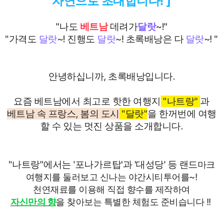
자연으로 초대합니다! ]
"나도
베트남
데려가
달랏
~!"
"가격도
달랏
~! 진행도
달랏
~! 초록배낭은 다
달랏
~! "
안녕하십니까, 초록배낭입니다.
요즘 베트남에서 최고로 핫한 여행지
"나트랑"
과
베트남 속 프랑스, 봄의 도시
"달
랏
"
을 한꺼번에 여행
할 수 있는 멋진 상품을 소개합니다.
"나트랑"에서는 '포나가르탑'과 '대성당' 등 랜드
마크
여행지를 둘러보고 신나는 야간시티투어를~!
천연재료를 이용해 직접 향수를 제작하여
자신만의 향
을 찾아보는 특별한 체험도 준비습니다 !!